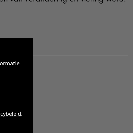
formatie
acybeleid
.