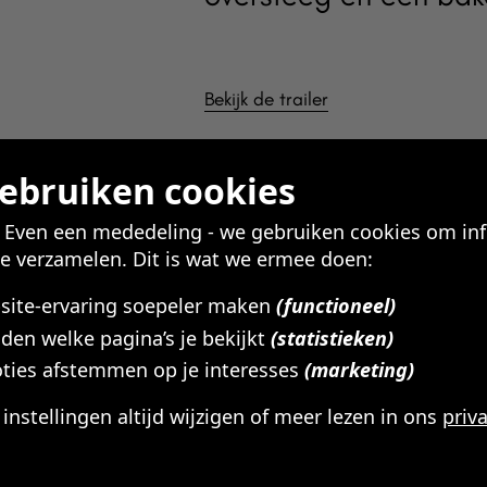
Bekijk de trailer
gebruiken cookies
! Even een mededeling - we gebruiken cookies om in
te verzamelen. Dit is wat we ermee doen:
Releasedatum
bsite-ervaring soepeler maken
(functioneel)
23 & 27 oktober 2024
den welke pagina’s je bekijkt
(statistieken)
Lengte
ties afstemmen op je interesses
(marketing)
115 Minuten
Regisseur
e instellingen altijd wijzigen of meer lezen in ons
priv
Marty Callner
es die wij gebruiken per categorie
Cast