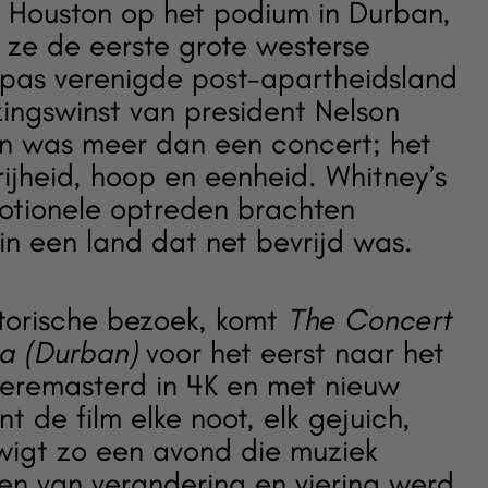
y Houston op het podium in Durban,
 ze de eerste grote westerse
 pas verenigde post-apartheidsland
ingswinst van president Nelson
n was meer dan een concert; het
rijheid, hoop en eenheid. Whitney’s
otionele optreden brachten
 in een land dat net bevrijd was.
storische bezoek, komt
The Concert
ca (Durban)
voor het eerst naar het
geremasterd in 4K en met nieuw
t de film elke noot, elk gejuich,
uwigt zo een avond die muziek
en van verandering en viering werd.