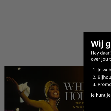
Wij 
Hey daar
over jou 
Je we
Bijhou
Promo
Je kunt j
De cooki