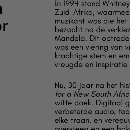
n
In 1994 stond Whitne
Zuid-Afrika, waarmee
or
muzikant was die het
bezocht na de verkiez
Mandela. Dit optrede
was een viering van v
krachtige stem en em
vreugde en inspiratie
Nu, 30 jaar na het hi
for a New South Afri
witte doek. Digitaal 
verbeterde audio, toon
elke traan, en veree
oversteeg en een bak