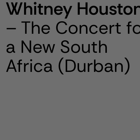
Whitney Housto
– The Concert f
a New South
Africa (Durban)