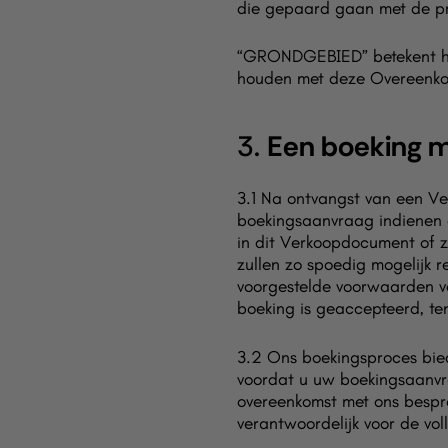
die gepaard gaan met de pro
“GRONDGEBIED” betekent het 
houden met deze Overeenkom
3.
Een boeking 
3.1 Na ontvangst van een V
boekingsaanvraag indienen d
in dit Verkoopdocument of z
zullen zo spoedig mogelijk 
voorgestelde voorwaarden vo
boeking is geaccepteerd, te
3.2 Ons boekingsproces bied
voordat u uw boekingsaanvr
overeenkomst met ons bespre
verantwoordelijk voor de vo