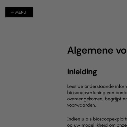
MENU
HOME
OVER ONS
FILMS EN DOCUMENTAIRES
Algemene vo
EVENT CINEMA
ANIME
NIEUWS
Inleiding
Lees de onderstaande inform
bioscoopvertoning van conte
overeengekomen, begrijpt en
voorwaarden.
Indien u als bioscoopexploi
op uw mogelijkheid om onze 