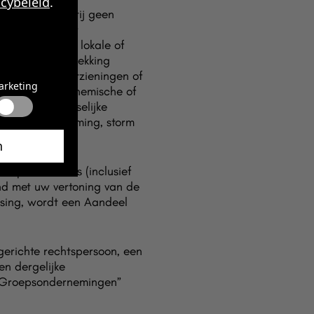
acybeleid
.
rover een partij geen
koming van haar
ën, nationale, lokale of
ht of deze betrekking
ngen in nutsvoorzieningen of
arketing
n, nucleaire, chemische of
ing van toepasselijke
 brand, overstroming, storm
n
p van tickets (inclusief
and met uw vertoning van de
ssing, wordt een Aandeel
erichte rechtspersoon, een
en dergelijke
; “Groepsondernemingen”