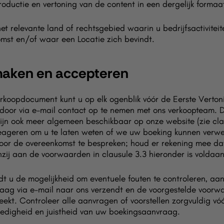
ductie en vertoning van de content in een dergelijk formaa
relevante land of rechtsgebied waarin u bedrijfsactiviteit
st en/of waar een Locatie zich bevindt.
maken en accepteren
erkoopdocument kunt u op elk ogenblik vóór de Eerste Verto
oor via e-mail contact op te nemen met ons verkoopteam. D
ijn ook meer algemeen beschikbaar op onze website (zie clau
reageren om u te laten weten of we uw boeking kunnen verwe
or de overeenkomst te bespreken; houd er rekening mee dat
nzij aan de voorwaarden in clausule 3.3 hieronder is voldaan
t u de mogelijkheid om eventuele fouten te controleren, aan
aag via e-mail naar ons verzendt en de voorgestelde voorw
ekt. Controleer alle aanvragen of voorstellen zorgvuldig vóó
lledigheid en juistheid van uw boekingsaanvraag.