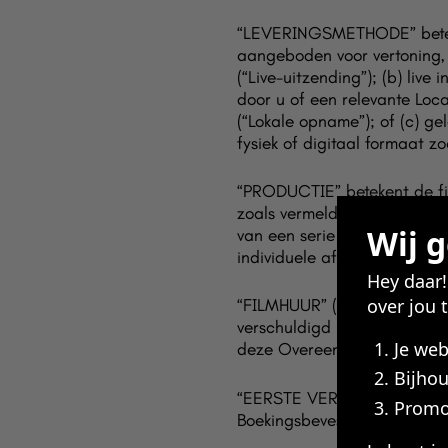
“LEVERINGSMETHODE” beteken
aangeboden voor vertoning, h
(“Live-uitzending”); (b) live
door u of een relevante Loc
(“Lokale opname”); of (c) g
fysiek of digitaal formaat 
“PRODUCTIE” betekent de fil
zoals vermeld in uw Boeking
Wij 
van een serie of seizoen, de 
individuele aflevering, afha
Hey daar
over jou 
“FILMHUUR” (ook “Huuropbre
verschuldigd bent als vergo
Je we
deze Overeenkomst, zoals ge
Bijhou
“EERSTE VERTONINGSDATUM” 
Promo
Boekingsbevestiging, waarop