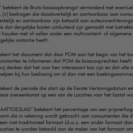
ekent de Bruto-kassaopbrengst verminderd met eventuele 
, (ii) bedragen die daadwerkelijk en aantoonbaar aan consu
erkelijk en aantoonbaar zijn betaald aan auteursrechtenorga
dat dergelijke kosten uitsluitend zijn gemaakt met betrekki
 houden met of vallen onder een multicontent- of algemene l
gelijke instantie heeft.
nt het document dat door POM aan het begin van het bo
ploitanten te informeren dat POM de bioscooprechten heeft
ij denken dat het voor hen interessant kan zijn en dat alle
helpen bij hun beslissing om al dan niet een boekingsaanvraa
nt de periode die start op de Eerste Vertoningsdatum en
eze overeenkomst op een van de Locaties voor het laatst wo
TOESLAG” betekent het percentage van een prijsverhogin
orm die in rekening wordt gebracht aan consumenten die d
een niet-traditioneel formaat (d.w.z. een ander formaat dan
ocaties te worden betaald aan de maker van het formaat om 