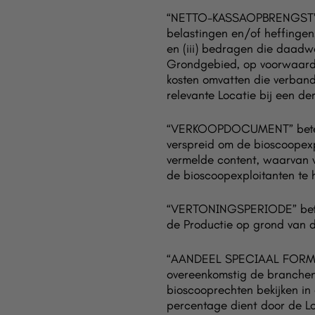
“NETTO-KASSAOPBRENGST” bet
belastingen en/of heffingen
en (iii) bedragen die daadw
Grondgebied, op voorwaarde 
kosten omvatten die verband
relevante Locatie bij een der
“VERKOOPDOCUMENT” beteke
verspreid om de bioscoopex
vermelde content, waarvan w
de bioscoopexploitanten te 
“VERTONINGSPERIODE” beteke
de Productie op grond van d
“AANDEEL SPECIAAL FORMAAT
overeenkomstig de branchen
bioscooprechten bekijken in 
percentage dient door de L