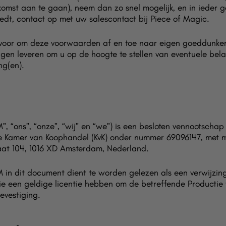
omst aan te gaan), neem dan zo snel mogelijk, en in ieder g
iedt, contact op met uw salescontact bij Piece of Magic.
 voor om deze voorwaarden af en toe naar eigen goeddunken 
ingen leveren om u op de hoogte te stellen van eventuele bela
g(en).
M”, “ons”, “onze”, “wij” en “we”) is een besloten vennootsch
de Kamer van Koophandel (KvK) onder nummer 69096147, met m
aat 104, 1016 XD Amsterdam, Nederland.
M in dit document dient te worden gelezen als een verwijzi
 een geldige licentie hebben om de betreffende Productie t
evestiging.