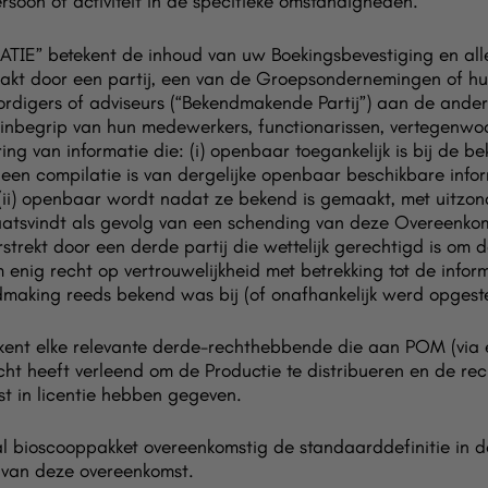
rsoon of activiteit in de specifieke omstandigheden.
” betekent de inhoud van uw Boekingsbevestiging en alle i
akt door een partij, een van de Groepsondernemingen of h
ordigers of adviseurs (“Bekendmakende Partij”) aan de ander
nbegrip van hun medewerkers, functionarissen, vertegenwoo
ing van informatie die: (i) openbaar toegankelijk is bij de b
en compilatie is van dergelijke openbaar beschikbare infor
(ii) openbaar wordt nadat ze bekend is gemaakt, met uitzon
atsvindt als gevolg van een schending van deze Overeenkoms
trekt door een derde partij die wettelijk gerechtigd is om 
m enig recht op vertrouwelijkheid met betrekking tot de infor
ndmaking reeds bekend was bij (of onafhankelijk werd opges
t elke relevante derde-rechthebbende die aan POM (via 
cht heeft verleend om de Productie te distribueren en de rec
t in licentie hebben gegeven.
al bioscooppakket overeenkomstig de standaarddefinitie in d
 van deze overeenkomst.