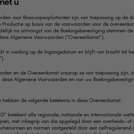
met u
den voor Bioscoopexploitanten zijn van toepassing op de d
e Productie op basis van de voorwaarden voor de overeenkom
dellijk na ontvangst van de Boekingsbevestiging stemmen de
 deze Algemene Voorwaarden (“Overeenkomst”).
t in werking op de Ingangsdatum en blijft van kracht tot he
”).
den en de Overeenkomst waarop ze van toepassing zijn, zij
n deze Algemene Voorwaarden en van uw Boekingsbevestiging
 hebben de volgende betekenis in deze Overeenkomst:
etekent alle regionale, nationale en internationale wetten,
ijnen, met inbegrip van die opgelegd door een overheids- of
nchenormen en normen vastgesteld door een zelfregulerend or