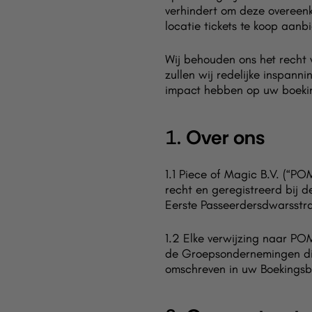
verhindert om deze overeenk
locatie tickets te koop aanb
Wij behouden ons het recht
zullen wij redelijke inspann
impact hebben op uw boekin
1.
Over ons
1.1 Piece of Magic B.V. (“PO
recht en geregistreerd bij 
Eerste Passeerdersdwarsstr
1.2 Elke verwijzing naar PO
de Groepsondernemingen die
omschreven in uw Boekingsb