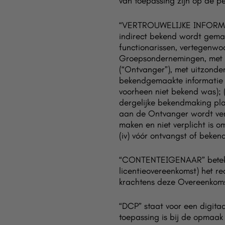
van toepassing zijn op de pe
“VERTROUWELIJKE INFORMATIE
indirect bekend wordt gema
functionarissen, vertegenwo
Groepsondernemingen, met i
(“Ontvanger”), met uitzonder
bekendgemaakte informatie e
voorheen niet bekend was); 
dergelijke bekendmaking pla
aan de Ontvanger wordt vers
maken en niet verplicht is o
(iv) vóór ontvangst of beke
“CONTENTEIGENAAR” beteken
licentieovereenkomst) het re
krachtens deze Overeenkoms
“DCP” staat voor een digita
toepassing is bij de opmaak