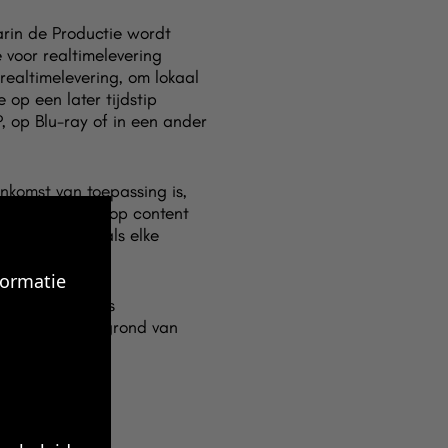
rin de Productie wordt
e voor realtimelevering
 realtimelevering, om lokaal
op een later tijdstip
, op Blu-ray of in een ander
nkomst van toepassing is,
etrekking heeft op content
olledige serie als elke
formatie
t dat u aan ons
de licentie op grond van
 vermeld in uw