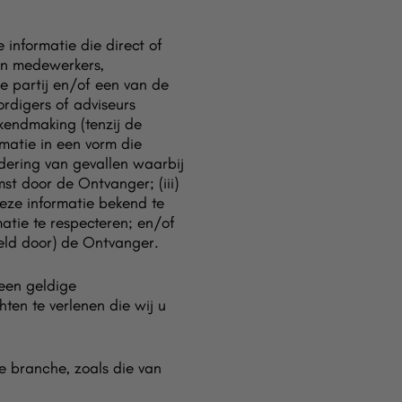
nformatie die direct of
un medewerkers,
e partij en/of een van de
rdigers of adviseurs
ekendmaking (tenzij de
matie in een vorm die
dering van gevallen waarbij
t door de Ontvanger; (iii)
deze informatie bekend te
matie te respecteren; en/of
teld door) de Ontvanger.
een geldige
hten te verlenen die wij u
e branche, zoals die van