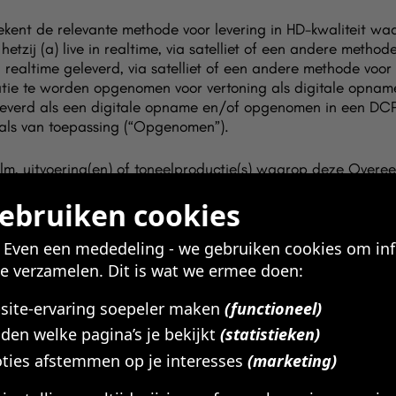
t de relevante methode voor levering in HD-kwaliteit waa
etzij (a) live in realtime, via satelliet of een andere method
 in realtime geleverd, via satelliet of een andere methode voor
atie te worden opgenomen voor vertoning als digitale opname 
eleverd als een digitale opname en/of opgenomen in een DCP
zoals van toepassing (“Opgenomen”).
m, uitvoering(en) of toneelproductie(s) waarop deze Overee
sbevestiging. Voor alle duidelijkheid: wanneer uw boeking b
gebruiken cookies
term Productie zoals hierin gebruikt verwijst naar zowel de v
nkelijk van de context waarin deze wordt gebruikt.
! Even een mededeling - we gebruiken cookies om in
te verzamelen. Dit is wat we ermee doen:
ngst”) betekent het percentage van de netto-kassaopbrengs
eding voor de levering van de Productie en de verlening van 
bsite-ervaring soepeler maken
(functioneel)
specificeerd in uw Boekingsbevestiging.
den welke pagina’s je bekijkt
(statistieken)
betekent de eerste releasedatum van de Productie, zoals
ties afstemmen op je interesses
(marketing)
 u de Productie voor het eerst mag vertonen.