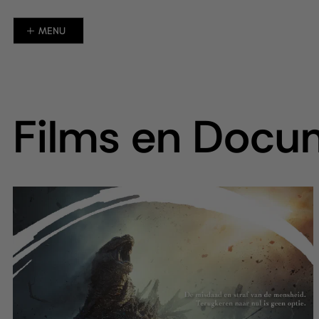
MENU
HOME
OVER ONS
FILMS EN DOCUMENTAIRES
Films en Docu
EVENT CINEMA
ANIME
NIEUWS