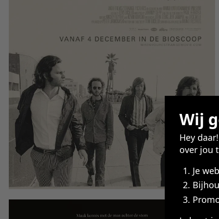
Wij 
Hey daar
over jou 
Je we
Bijhou
Promo