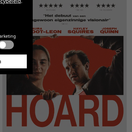
acybeleid
.
arketing
n