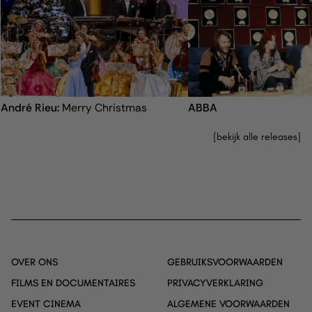
uitgevers en externe adverteerders.
de leveranciers van elke cookie.
André Rieu:
Merry Christmas
ABBA
bekijk alle releases
OVER ONS
GEBRUIKSVOORWAARDEN
FILMS EN DOCUMENTAIRES
PRIVACYVERKLARING
EVENT CINEMA
ALGEMENE VOORWAARDEN