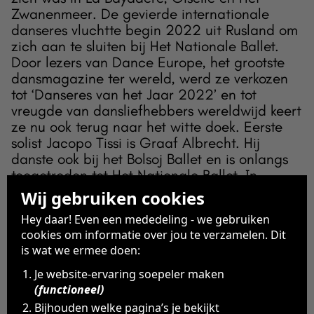
Zwanenmeer. De gevierde internationale
danseres vluchtte begin 2022 uit Rusland om
zich aan te sluiten bij Het Nationale Ballet.
Door lezers van Dance Europe, het grootste
dansmagazine ter wereld, werd ze verkozen
tot ‘Danseres van het Jaar 2022’ en tot
vreugde van dansliefhebbers wereldwijd keert
ze nu ook terug naar het witte doek. Eerste
solist Jacopo Tissi is Graaf Albrecht. Hij
danste ook bij het Bolsoj Ballet en is onlangs
toegetreden tot Het Nationale Ballet. In
februari 2020 dansten Smirnova en Tissi voor
Wij gebruiken cookies
het laatst samen live in de bioscoop Het
Hey daar! Even een mededeling - we gebruiken
Zwanenmeer.
cookies om informatie over jou te verzamelen. Dit
is wat we ermee doen:
Bekijk de trailer
Je website-ervaring soepeler maken
(functioneel)
Bijhouden welke pagina’s je bekijkt