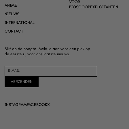
VOOR
ANIME
BIOSCOOPEXPLOITANTEN
NIEUWS
INTERNATIONAL
CONTACT
Blijf op de hoogte. Meld je aan voor een plek op
de eerste rij voor ons laatste nieuws.
HOME
E-MAIL
OVER ONS
VERZENDEN
FILMS EN DOCUMENTAIRES
EVENT CINEMA
ANIME
INSTAGRAM
FACEBOOK
X
NIEUWS
CONTACT